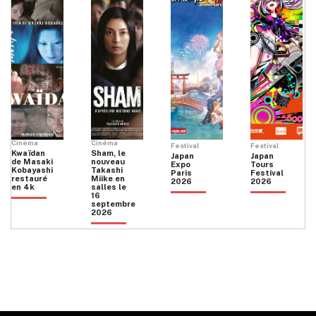
Cinéma
Cinéma
Festival
Festival
Kwaïdan
Sham, le
Japan
Japan
de Masaki
nouveau
Expo
Tours
Kobayashi
Takashi
Paris
Festival
restauré
Miike en
2026
2026
en 4k
salles le
16
septembre
2026