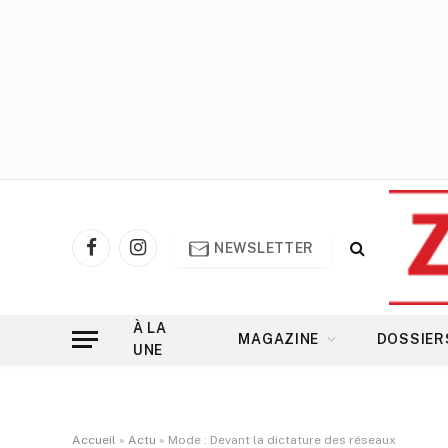
NEWSLETTER
Facebook
Instagram
À LA
MAGAZINE
DOSSIER
UNE
Accueil
»
Actu
»
Mode : Devant la dictature des réseaux