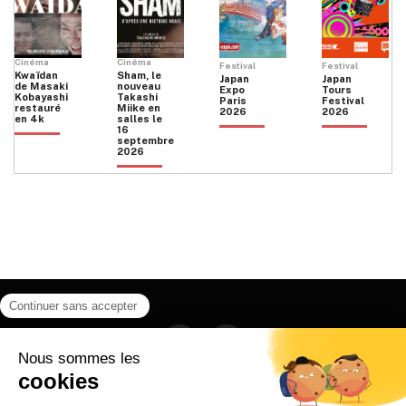
Cinéma
Cinéma
Festival
Festival
Kwaïdan
Sham, le
Japan
Japan
de Masaki
nouveau
Expo
Tours
Kobayashi
Takashi
Paris
Festival
restauré
Miike en
2026
2026
en 4k
salles le
16
septembre
2026
Facebook
Instagram
HOME
QUI SOMMES NOUS
CONTACT