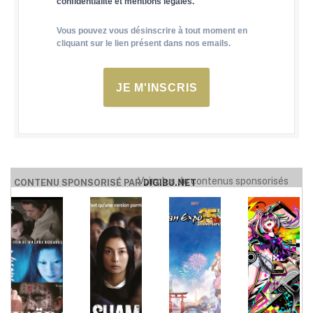
confidentialité et mentions légales.
Vous pouvez vous désinscrire à tout moment en
cliquant sur le lien présent dans nos emails.
JE M'INSCRIS
Voir plus de contenus sponsorisés
CONTENU SPONSORISÉ PAR
DIGIBU.NET