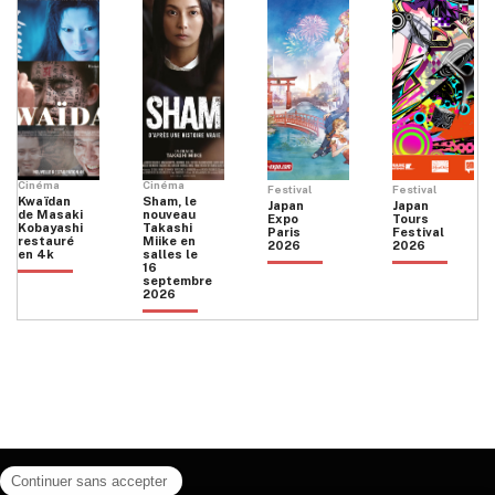
Cinéma
Cinéma
Festival
Festival
Kwaïdan
Sham, le
Japan
Japan
de Masaki
nouveau
Expo
Tours
Kobayashi
Takashi
Paris
Festival
restauré
Miike en
2026
2026
en 4k
salles le
16
septembre
2026