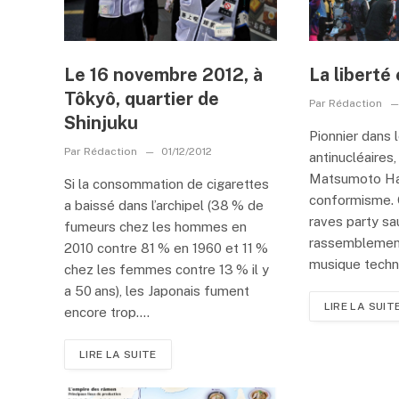
Le 16 novembre 2012, à
La liberté
Tôkyô, quartier de
Par
Rédaction
Shinjuku
Pionnier dans 
Par
Rédaction
01/12/2012
antinucléaires,
Matsumoto Haj
Si la consommation de cigarettes
conformisme. O
a baissé dans l’archipel (38 % de
raves party sa
fumeurs chez les hommes en
rassemblement
2010 contre 81 % en 1960 et 11 %
musique techno
chez les femmes contre 13 % il y
a 50 ans), les Japonais fument
LIRE LA SUIT
encore trop....
LIRE LA SUITE