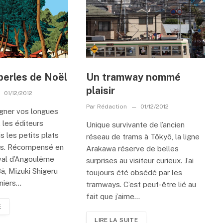
perles de Noël
Un tramway nommé
plaisir
01/12/2012
Par
Rédaction
01/12/2012
ner vos longues
, les éditeurs
Unique survivante de l’ancien
s les petits plats
réseau de trams à Tôkyô, la ligne
ds. Récompensé en
Arakawa réserve de belles
val d’Angoulême
surprises au visiteur curieux. J’ai
, Mizuki Shigeru
toujours été obsédé par les
iers...
tramways. C’est peut-être lié au
fait que j’aime...
E
LIRE LA SUITE