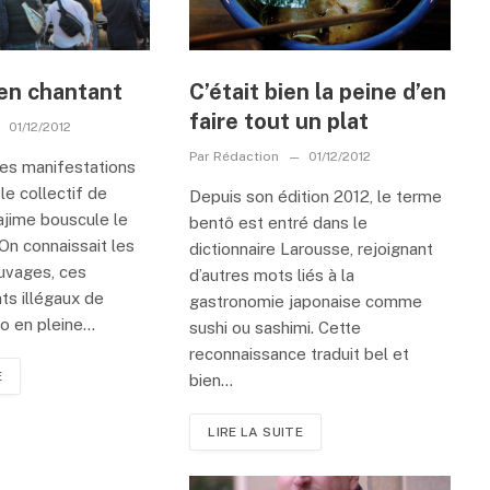
 en chantant
C’était bien la peine d’en
faire tout un plat
01/12/2012
Par
Rédaction
01/12/2012
les manifestations
 le collectif de
Depuis son édition 2012, le terme
ime bouscule le
bentô est entré dans le
n connaissait les
dictionnaire Larousse, rejoignant
uvages, ces
d’autres mots liés à la
s illégaux de
gastronomie japonaise comme
 en pleine...
sushi ou sashimi. Cette
reconnaissance traduit bel et
E
bien...
LIRE LA SUITE