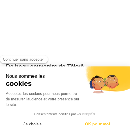
De beau souvenirs de Tôkyô
Par
Rédaction
01/10/2013
Située dans l’enceinte du National Art Center (Kokuritsu
Shinbijutsukan), cette boutique propose des objets
originaux et à des prix très abordables comme un petit
porte-monnaie en forme de Mont Fuji...
LIRE LA SUITE