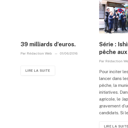
39 milliards d’euros.
Série : Ish
pêche aux
Par
Rédaction Web
01/06/2016
Par
Rédaction W
LIRE LA SUITE
Pour inciter le
lancer dans le
pêche, la muni
initiatives. Da
agricole, le J
gravement d’u
candidats. Si le 
LIRE LA SUIT