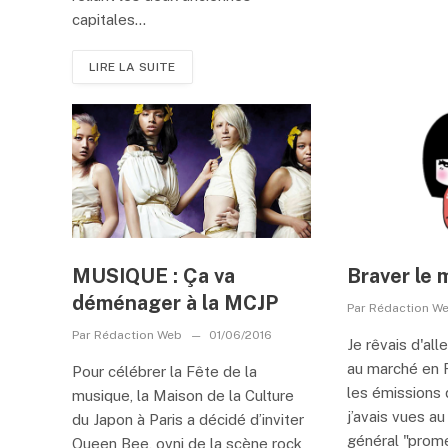
capitales...
LIRE LA SUITE
MUSIQUE : Ça va
Braver le 
déménager à la MCJP
Par
Rédaction W
Par
Rédaction Web
01/06/2016
Je rêvais d'all
au marché en
Pour célébrer la Fête de la
les émissions
musique, la Maison de la Culture
j’avais vues au
du Japon à Paris a décidé d’inviter
général "prom
Queen Bee, ovni de la scène rock