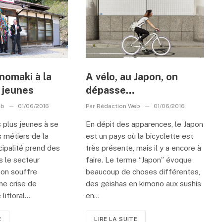
inomaki à la
A vélo, au Japon, on
 jeunes
dépasse…
eb
01/06/2016
Par
Rédaction Web
01/06/2016
s plus jeunes à se
En dépit des apparences, le Japon
s métiers de la
est un pays où la bicyclette est
cipalité prend des
très présente, mais il y a encore à
ns le secteur
faire. Le terme “Japon” évoque
apon souffre
beaucoup de choses différentes,
ne crise de
des geishas en kimono aux sushis
littoral...
en...
E
LIRE LA SUITE