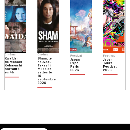
Cinéma
Cinéma
Festival
Festival
Kwaïdan
Sham, le
Japan
Japan
de Masaki
nouveau
Expo
Tours
Kobayashi
Takashi
Paris
Festival
restauré
Miike en
2026
2026
en 4k
salles le
16
septembre
2026