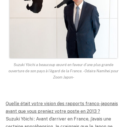
Suzuki Yôichi a beaucoup œuvré en faveur d’une plus grande
ouverture de son pays à l’égard de la France. -Odaira Namihei pour
Zoom Japon-
Quelle était votre vision des rapports franco-japonais
avant que vous preniez votre poste en 2013 ?
Suzuki Yôichi : Avant d’arriver en France, j’avais une
certaine appréhension. Je craignais que le Japon ne