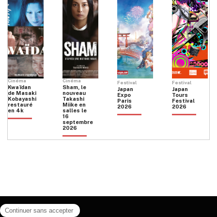
Cinéma
Cinéma
Festival
Festival
Kwaïdan
Sham, le
Japan
Japan
de Masaki
nouveau
Expo
Tours
Kobayashi
Takashi
Paris
Festival
restauré
Miike en
2026
2026
en 4k
salles le
16
septembre
2026