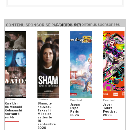
Voir plus de contenus sponsorisés
CONTENU SPONSORISÉ PAR
DIGIBU.NET
Cinéma
Cinéma
Festival
Festival
Kwaïdan
Sham, le
Japan
Japan
de Masaki
nouveau
Expo
Tours
Kobayashi
Takashi
Paris
Festival
restauré
Miike en
2026
2026
en 4k
salles le
16
septembre
2026