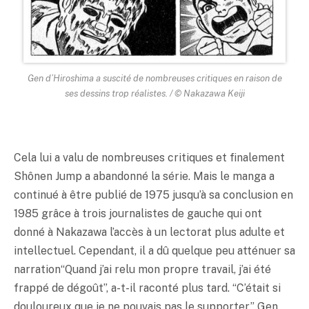
Gen d’Hiroshima a suscité de nombreuses critiques en raison de
ses dessins trop réalistes. / © Nakazawa Keiji
Cela lui a valu de nombreuses critiques et finalement
Shônen Jump a abandonné la série. Mais le manga a
continué à être publié de 1975 jusqu’à sa conclusion en
1985 grâce à trois journalistes de gauche qui ont
donné à Nakazawa l’accès à un lectorat plus adulte et
intellectuel. Cependant, il a dû quelque peu atténuer sa
narration“Quand j’ai relu mon propre travail, j’ai été
frappé de dégoût”, a-t-il raconté plus tard. “C’était si
douloureux que je ne pouvais pas le supporter.” Gen