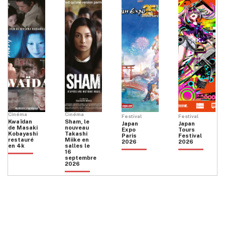
Cinéma
Cinéma
Festival
Festival
Kwaïdan
Sham, le
Japan
Japan
de Masaki
nouveau
Expo
Tours
Kobayashi
Takashi
Paris
Festival
restauré
Miike en
2026
2026
en 4k
salles le
16
septembre
2026