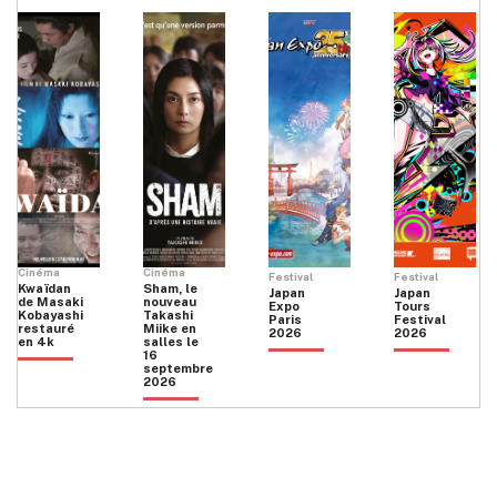
Cinéma
Cinéma
Festival
Festival
Kwaïdan
Sham, le
Japan
Japan
de Masaki
nouveau
Expo
Tours
Kobayashi
Takashi
Paris
Festival
restauré
Miike en
2026
2026
en 4k
salles le
16
septembre
2026