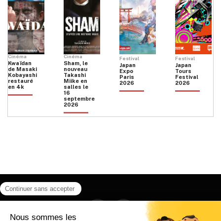
Cinéma
Cinéma
Festival
Festival
Kwaïdan
Sham, le
Japan
Japan
de Masaki
nouveau
Expo
Tours
Kobayashi
Takashi
Paris
Festival
restauré
Miike en
2026
2026
en 4k
salles le
16
septembre
2026
Facebook
Instagram