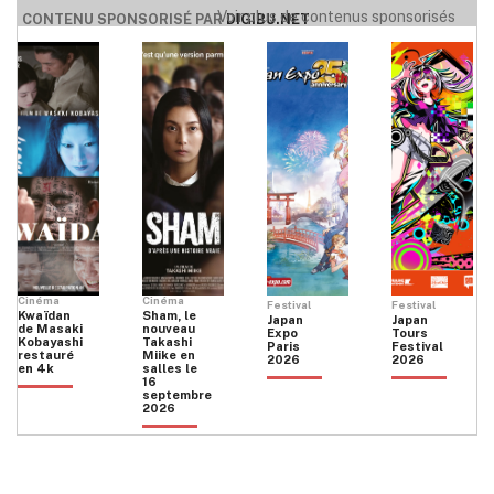
Voir plus de contenus sponsorisés
CONTENU SPONSORISÉ PAR
DIGIBU.NET
Cinéma
Cinéma
Festival
Festival
Kwaïdan
Sham, le
Japan
Japan
de Masaki
nouveau
Expo
Tours
Kobayashi
Takashi
Paris
Festival
restauré
Miike en
2026
2026
en 4k
salles le
16
septembre
2026