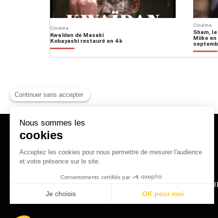
Cinéma
Cinéma
Sham, le
Kwaïdan de Masaki
Miike en 
Kobayashi restauré en 4k
septemb
HOME
QU