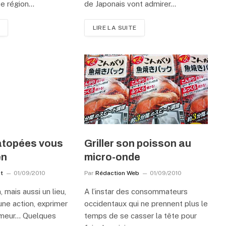
te région…
de Japonais vont admirer…
LIRE LA SUITE
topées vous
Griller son poisson au
en
micro-onde
ut
01/09/2010
Par
Rédaction Web
01/09/2010
 mais aussi un lieu,
A l’instar des consommateurs
une action, exprimer
occidentaux qui ne prennent plus le
umeur… Quelques
temps de se casser la tête pour