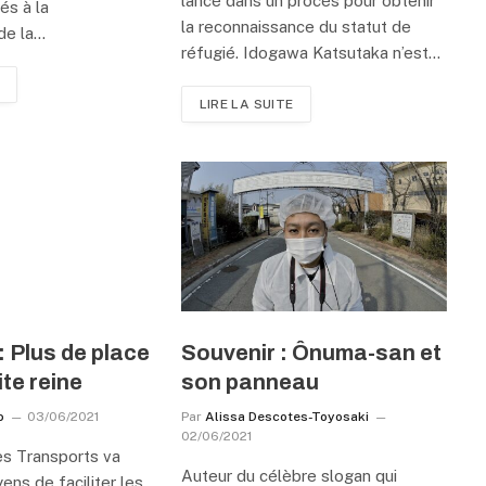
lancé dans un procès pour obtenir
és à la
la reconnaissance du statut de
de la…
réfugié. Idogawa Katsutaka n’est…
LIRE LA SUITE
: Plus de place
Souvenir : Ônuma-san et
ite reine
son panneau
b
03/06/2021
Par
Alissa Descotes-Toyosaki
02/06/2021
es Transports va
Auteur du célèbre slogan qui
ens de faciliter les