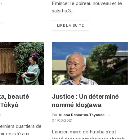
…
Emincer le poireau nouveau et le
salsifis.3…
LIRE LA SUITE
a, beauté
Justice : Un déterminé
 Tôkyô
nommé Idogawa
1
Par
Alissa Descotes-Toyosaki
04/06/2021
derniers quartiers de
L’ancien maire de Futaba s’est
oir résisté aux