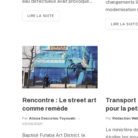
eau défectueux avait provoqué…
changements li
modernisation 
LIRE LA SUITE
LIRE LA SUITE
Rencontre : Le street art
Transport 
comme remède
pour la pet
Par
Alissa Descotes-Toyosaki
Par
Rédaction We
03/06/2021
Le ministère d
Baptisé Futaba Art District, le
étudier les moy