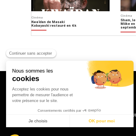
Cinéma
Cinéma
Sham, le
Kwaïdan de Masaki
Miike en 
Kobayashi restauré en 4k
septemb
HOME
QU