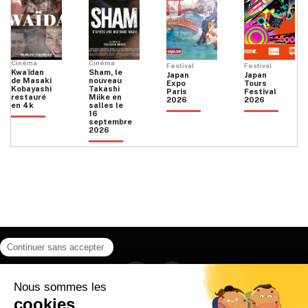
Cinéma
Cinéma
Festival
Festival
Kwaïdan
Sham, le
Japan
Japan
de Masaki
nouveau
Expo
Tours
Kobayashi
Takashi
Paris
Festival
restauré
Miike en
2026
2026
en 4k
salles le
16
septembre
2026
Facebook
Instagram