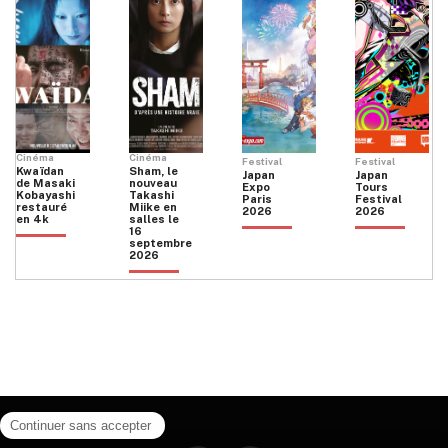
Cinéma
Cinéma
Festival
Festival
Kwaïdan
Sham, le
Japan
Japan
de Masaki
nouveau
Expo
Tours
Kobayashi
Takashi
Paris
Festival
restauré
Miike en
2026
2026
en 4k
salles le
16
septembre
2026