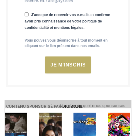
inscrire. Ex. : abc@xyz.com
J'accepte de recevoir vos e-mails et confirme
avoir pris connaissance de votre politique de
confidentialité et mentions légales.
Vous pouvez vous désinscrire à tout moment en
cliquant sur le lien présent dans nos emails.
JE M'INSCRIS
Voir plus de contenus sponsorisés
CONTENU SPONSORISÉ PAR
DIGIBU.NET