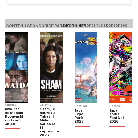
Voir plus de contenus sponsorisés
CONTENU SPONSORISÉ PAR
DIGIBU.NET
Cinéma
Cinéma
Festival
Festival
Kwaïdan
Sham, le
Japan
Japan
de Masaki
nouveau
Expo
Tours
Kobayashi
Takashi
Paris
Festival
restauré
Miike en
2026
2026
en 4k
salles le
16
septembre
2026