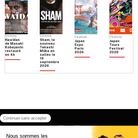
Cinéma
Cinéma
Festival
Festival
Kwaïdan
Sham, le
Japan
Japan
de Masaki
nouveau
Expo
Tours
Kobayashi
Takashi
Paris
Festival
restauré
Miike en
2026
2026
en 4k
salles le
16
septembre
2026
Facebook
Instagram