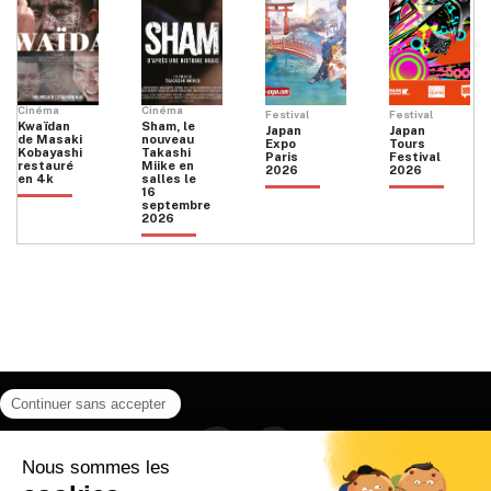
Cinéma
Cinéma
Festival
Festival
Kwaïdan
Sham, le
Japan
Japan
de Masaki
nouveau
Expo
Tours
Kobayashi
Takashi
Paris
Festival
restauré
Miike en
2026
2026
en 4k
salles le
16
septembre
2026
Facebook
Instagram