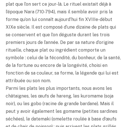
plat que l’on sert ce jour-là. Le rituel existait déjà à
l’époque Nara (710-794), mais il semble avoir pris la
forme qu’on lui connaît aujourd’hui fin XVIIIe-début
XIXe siècle. Il est composé d’une dizaine de plats qui
se conservent et que l’on déguste durant les trois
premiers jours de l’année. De par sa nature d’origine
rituelle, chaque plat ou ingrédient comporte un
symbole : celui de la fécondité, du bonheur, de la santé,
de la fortune ou encore de la longévité, choisi en
fonction de sa couleur, sa forme, la légende qui lui est
attribuée ou son nom.
Parmi les plats les plus importants, nous avons les
châtaignes, les œufs de hareng, les kuromame (soja
noir), ou les gobo (racine de grande bardane). Mais il
peut y avoir également les gomame (petites sardines
séchées), le datemaki (omelette roulée à base d’œufs
et de chair de poisson) ; puis arrivent les plats grillés,