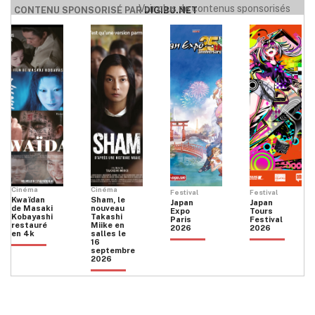
Voir plus de contenus sponsorisés
CONTENU SPONSORISÉ PAR
DIGIBU.NET
Cinéma
Cinéma
Festival
Festival
Kwaïdan
Sham, le
Japan
Japan
de Masaki
nouveau
Expo
Tours
Kobayashi
Takashi
Paris
Festival
restauré
Miike en
2026
2026
en 4k
salles le
16
septembre
2026