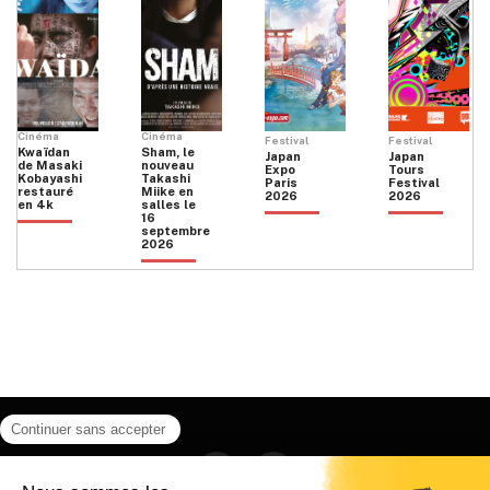
Cinéma
Cinéma
Festival
Festival
Kwaïdan
Sham, le
Japan
Japan
de Masaki
nouveau
Expo
Tours
Kobayashi
Takashi
Paris
Festival
restauré
Miike en
2026
2026
en 4k
salles le
16
septembre
2026
Facebook
Instagram