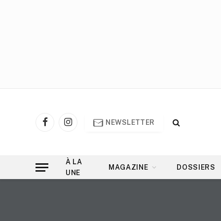
NEWSLETTER
Facebook
Instagram
À LA
MAGAZINE
DOSSIERS
UNE
Accueil
»
Actu
»
ZOOM Japon 147 (février 2025)