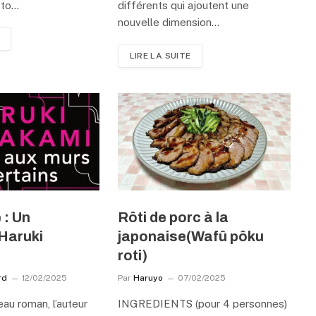
 to…
différents qui ajoutent une
nouvelle dimension…
LIRE LA SUITE
 : Un
Rôti de porc à la
Haruki
japonaise(Wafû pôku
roti)
rd
12/02/2025
Par
Haruyo
07/02/2025
au roman, l’auteur
INGREDIENTS (pour 4 personnes)