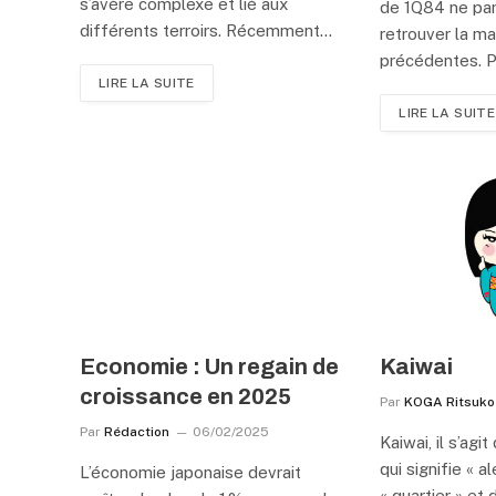
s’avère complexe et lié aux
de 1Q84 ne par
différents terroirs. Récemment…
retrouver la m
précédentes. P
LIRE LA SUITE
LIRE LA SUITE
Economie : Un regain de
Kaiwai
croissance en 2025
Par
KOGA Ritsuko
Par
Rédaction
06/02/2025
Kaiwai, il s’agi
qui signifie « a
L’économie japonaise devrait
« quartier » et