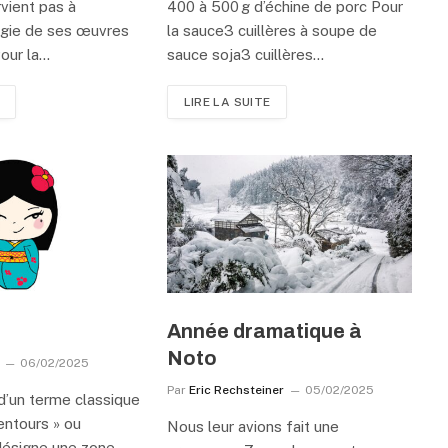
vient pas à
400 à 500 g d’échine de porc Pour
agie de ses œuvres
la sauce3 cuillères à soupe de
our la…
sauce soja3 cuillères…
LIRE LA SUITE
Année dramatique à
Noto
06/02/2025
Par
Eric Rechsteiner
05/02/2025
t d’un terme classique
lentours » ou
Nous leur avions fait une
 désigne une zone