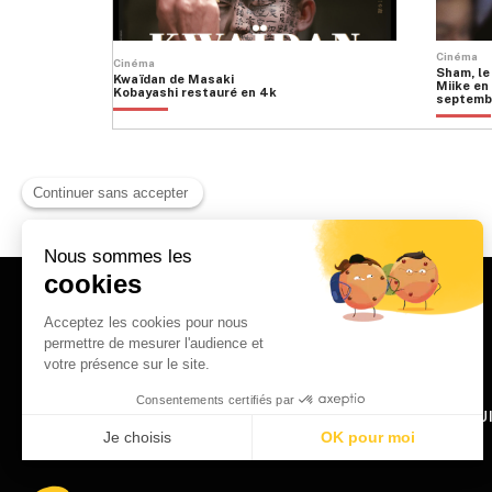
Cinéma
Cinéma
Sham, le
Kwaïdan de Masaki
Miike en 
Kobayashi restauré en 4k
septemb
HOME
QU