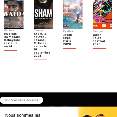
Cinéma
Cinéma
Festival
Festival
Kwaïdan
Sham, le
Japan
Japan
de Masaki
nouveau
Expo
Tours
Kobayashi
Takashi
Paris
Festival
restauré
Miike en
2026
2026
en 4k
salles le
16
septembre
2026
Facebook
Instagram