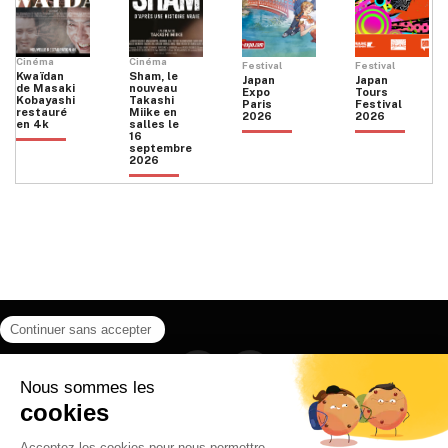
Cinéma
Cinéma
Festival
Festival
Kwaïdan
Sham, le
Japan
Japan
de Masaki
nouveau
Expo
Tours
Kobayashi
Takashi
Paris
Festival
restauré
Miike en
2026
2026
en 4k
salles le
16
septembre
2026
Facebook
Instagram
HOME
QUI SOMMES NOUS
CONTACT