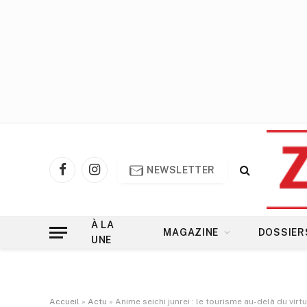
NEWSLETTER
Facebook
Instagram
À LA
MAGAZINE
DOSSIER
UNE
Accueil
»
Actu
»
Anime seichi junrei : le tourisme au-delà du virtu