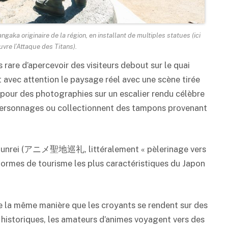
ka originaire de la région, en installant de multiples statues (ici
uvre l’Attaque des Titans).
s rare d’apercevoir des visiteurs debout sur le quai
 avec attention le paysage réel avec une scène tirée
e pour des photographies sur un escalier rendu célèbre
de personnages ou collectionnent des tampons provenant
i junrei (アニメ聖地巡礼, littéralement « pèlerinage vers
s formes de tourisme les plus caractéristiques du Japon
De la même manière que les croyants se rendent sur des
s historiques, les amateurs d’animes voyagent vers des