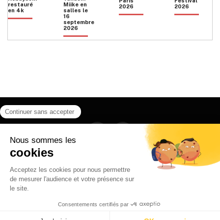
Paris
Festival
restauré
Miike en
2026
2026
en 4k
salles le
16
septembre
2026
Facebook
Instagram
HOME
QUI SOMMES NOUS
CONTACT
POLITIQUE DE CONFIDENTIALITÉ
日本語
© 2026 Ilyfunet communication