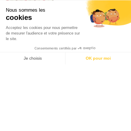
Gâteau froid à la japonaise
(Sukoppu kêki)
Par
Haruyo
16/06/2023