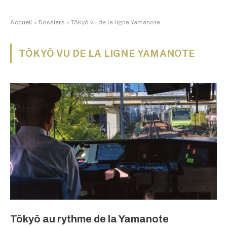
Accueil
»
Dossiers
»
Tôkyô vu de la ligne Yamanote
TÔKYÔ VU DE LA LIGNE YAMANOTE
Tôkyô au rythme de la Yamanote