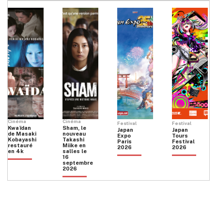
Cinéma
Cinéma
Festival
Festival
Kwaïdan
Sham, le
Japan
Japan
de Masaki
nouveau
Expo
Tours
Kobayashi
Takashi
Paris
Festival
restauré
Miike en
2026
2026
en 4k
salles le
16
septembre
2026