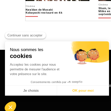
Cinéma
Cinéma
Sham, le
Kwaïdan de Masaki
Miike en 
Kobayashi restauré en 4k
septemb
HOME
QU