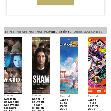
Voir plus de contenus sponsorisés
CONTENU SPONSORISÉ PAR
DIGIBU.NET
Cinéma
Cinéma
Festival
Festival
Kwaïdan
Sham, le
Japan
Japan
de Masaki
nouveau
Expo
Tours
Kobayashi
Takashi
Paris
Festival
restauré
Miike en
2026
2026
en 4k
salles le