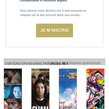
confidentialité et mentions légales.
Vous pouvez vous désinscrire à tout moment en
cliquant sur le lien présent dans nos emails.
JE M'INSCRIS
Voir plus de contenus sponsorisés
CONTENU SPONSORISÉ PAR
DIGIBU.NET