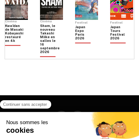
Cinéma
Cinéma
Festival
Festival
Kwaïdan
Sham, le
Japan
Japan
de Masaki
nouveau
Expo
Tours
Kobayashi
Takashi
Paris
Festival
restauré
Miike en
2026
2026
en 4k
salles le
16
septembre
2026
Facebook
Instagram
HOME
QUI SOMMES NOUS
CONTACT