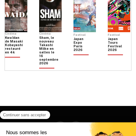
Cinéma
Cinéma
Festival
Festival
Kwaïdan
Sham, le
Japan
Japan
de Masaki
nouveau
Expo
Tours
Kobayashi
Takashi
Paris
Festival
restauré
Miike en
2026
2026
en 4k
salles le
16
septembre
2026
Facebook
Instagram