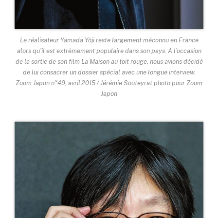
Le réalisateur Yamada Yôji reste largement méconnu en France
alors qu’il est extrêmement populaire dans son pays. A l’occasion
de la sortie de son film La Maison au toit rouge, nous avions décidé
de lui consacrer un dossier spécial avec une longue interview.
Zoom Japon n°49, avril 2015 / Jérémie Souteyrat photo pour Zoom
Japon