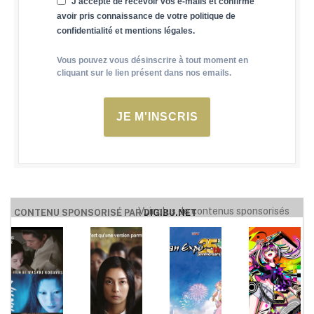
J'accepte de recevoir vos e-mails et confirme
avoir pris connaissance de votre politique de
confidentialité et mentions légales.
Vous pouvez vous désinscrire à tout moment en
cliquant sur le lien présent dans nos emails.
JE M'INSCRIS
Voir plus de contenus sponsorisés
CONTENU SPONSORISÉ PAR
DIGIBU.NET