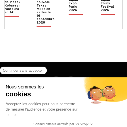
de Masaki
nouveau
Expo
Tours
Kobayashi
Takashi
Paris
Festival
restauré
Miike en
2026
2026
en 4k
salles le
16
septembre
2026
Facebook
Instagram
HOME
QUI SOMMES NOUS
CONTACT
POLITIQUE DE CONFIDENTIALITÉ
日本語
© 2026 Ilyfunet communication