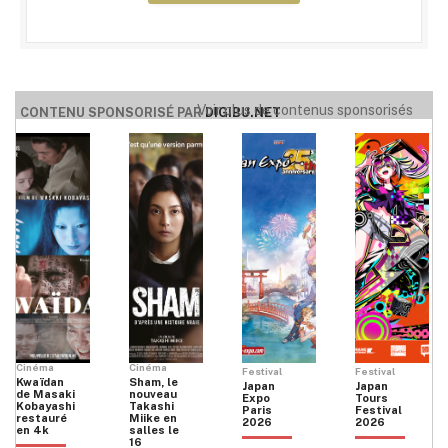
Voir plus de contenus sponsorisés
CONTENU SPONSORISÉ PAR
DIGIBU.NET
Cinéma
Cinéma
Festival
Festival
Kwaïdan
Sham, le
Japan
Japan
de Masaki
nouveau
Expo
Tours
Kobayashi
Takashi
Paris
Festival
restauré
Miike en
2026
2026
en 4k
salles le
16