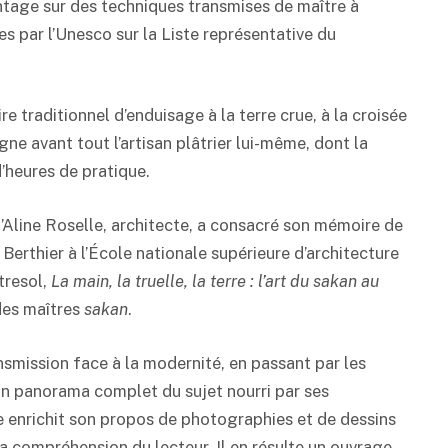
tage sur des techniques transmises de maître à
tes par l’Unesco sur la Liste représentative du
ire traditionnel d’enduisage à la terre crue, à la croisée
igne avant tout l’artisan plâtrier lui-même, dont la
 d’heures de pratique.
qu’Aline Roselle, architecte, a consacré son mémoire de
 Berthier à l’École nationale supérieure d’architecture
tresol,
La main, la truelle, la terre : l’art du sakan au
des maîtres
sakan
.
nsmission face à la modernité, en passant par les
 un panorama complet du sujet nourri par ses
le enrichit son propos de photographies et de dessins
 la compréhension du lecteur. Il en résulte un ouvrage