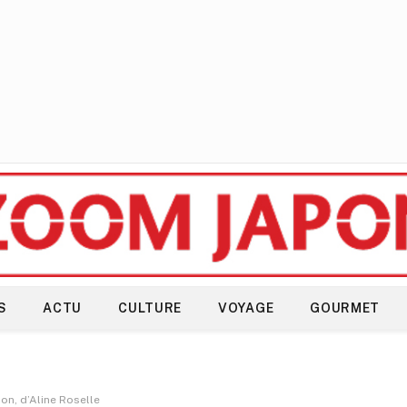
S
ACTU
CULTURE
VOYAGE
GOURMET
apon, d’Aline Roselle