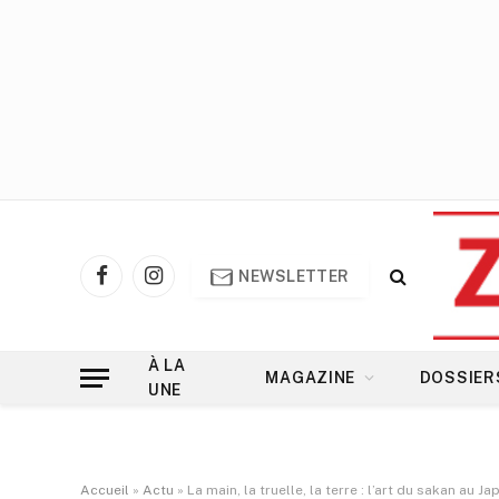
NEWSLETTER
Facebook
Instagram
À LA
MAGAZINE
DOSSIER
UNE
Accueil
»
Actu
»
La main, la truelle, la terre : l’art du sakan au J