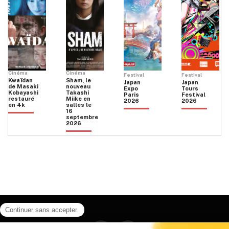
Cinéma
Cinéma
Festival
Festival
Kwaïdan
Sham, le
Japan
Japan
de Masaki
nouveau
Expo
Tours
Kobayashi
Takashi
Paris
Festival
restauré
Miike en
2026
2026
en 4k
salles le
16
septembre
2026