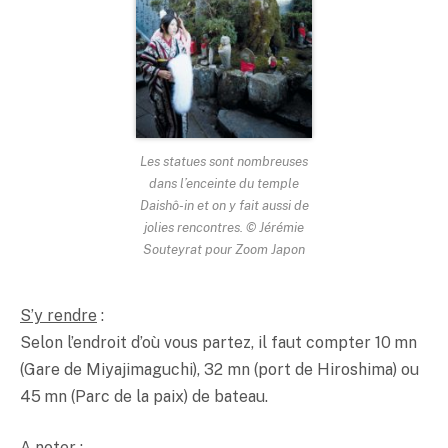
Les statues sont nombreuses
dans l’enceinte du temple
Daishô-in et on y fait aussi de
jolies rencontres. © Jérémie
Souteyrat pour Zoom Japon
S’y rendre
:
Selon l’endroit d’où vous partez, il faut compter 10 mn
(Gare de Miyajimaguchi), 32 mn (port de Hiroshima) ou
45 mn (Parc de la paix) de bateau.
A noter
: