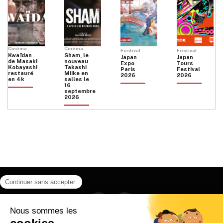
Cinéma
Cinéma
Festival
Festival
Kwaïdan
Sham, le
Japan
Japan
de Masaki
nouveau
Expo
Tours
Kobayashi
Takashi
Paris
Festival
restauré
Miike en
2026
2026
en 4k
salles le
16
septembre
2026
Facebook
Instagram