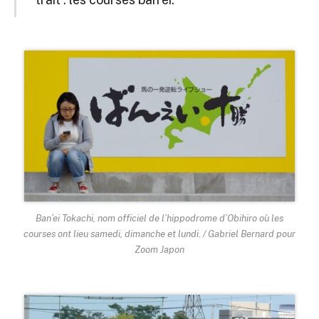
Ban’ei Tokachi, nom officiel de l’hippodrome d’Obihiro où les
courses ont lieu samedi, dimanche et lundi. / Gabriel Bernard pour
Zoom Japon