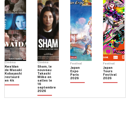
Cinéma
Cinéma
Festival
Festival
Kwaïdan
Sham, le
Japan
Japan
de Masaki
nouveau
Expo
Tours
Kobayashi
Takashi
Paris
Festival
restauré
Miike en
2026
2026
en 4k
salles le
16
septembre
2026