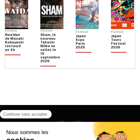
Cinéma
Cinéma
Festival
Festival
Kwaïdan
Sham, le
Japan
Japan
de Masaki
nouveau
Expo
Tours
Kobayashi
Takashi
Paris
Festival
restauré
Miike en
2026
2026
en 4k
salles le
16
septembre
2026
Facebook
Instagram