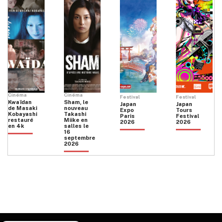
Cinéma
Cinéma
Festival
Festival
Kwaïdan
Sham, le
Japan
Japan
de Masaki
nouveau
Expo
Tours
Kobayashi
Takashi
Paris
Festival
restauré
Miike en
2026
2026
en 4k
salles le
16
septembre
2026