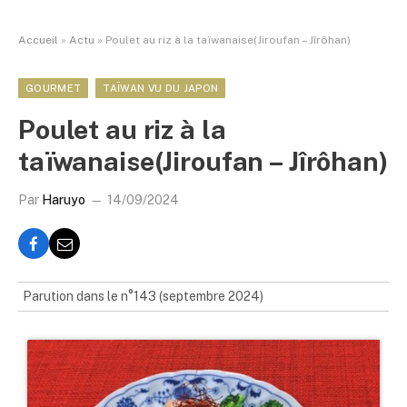
Accueil
»
Actu
»
Poulet au riz à la taïwanaise(Jiroufan – Jîrôhan)
GOURMET
TAÏWAN VU DU JAPON
Poulet au riz à la
taïwanaise(Jiroufan – Jîrôhan)
Par
Haruyo
14/09/2024
Parution dans le n°143 (septembre 2024)