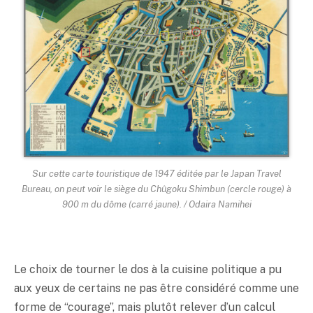
Sur cette carte touristique de 1947 éditée par le Japan Travel
Bureau, on peut voir le siège du Chûgoku Shimbun (cercle rouge) à
900 m du dôme (carré jaune). / Odaira Namihei
Le choix de tourner le dos à la cuisine politique a pu
aux yeux de certains ne pas être considéré comme une
forme de “courage”, mais plutôt relever d’un calcul