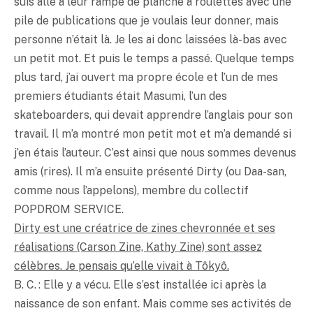
suis allé à leur rampe de planche à roulettes avec une
pile de publications que je voulais leur donner, mais
personne n’était là. Je les ai donc laissées là-bas avec
un petit mot. Et puis le temps a passé. Quelque temps
plus tard, j’ai ouvert ma propre école et l’un de mes
premiers étudiants était Masumi, l’un des
skateboarders, qui devait apprendre l’anglais pour son
travail. Il m’a montré mon petit mot et m’a demandé si
j’en étais l’auteur. C’est ainsi que nous sommes devenus
amis (rires). Il m’a ensuite présenté Dirty (ou Daa-san,
comme nous l’appelons), membre du collectif
POPDROM SERVICE.
Dirty est une créatrice de zines chevronnée et ses
réalisations (Carson Zine, Kathy Zine) sont assez
célèbres. Je pensais qu’elle vivait à Tôkyô.
B. C. : Elle y a vécu. Elle s’est installée ici après la
naissance de son enfant. Mais comme ses activités de