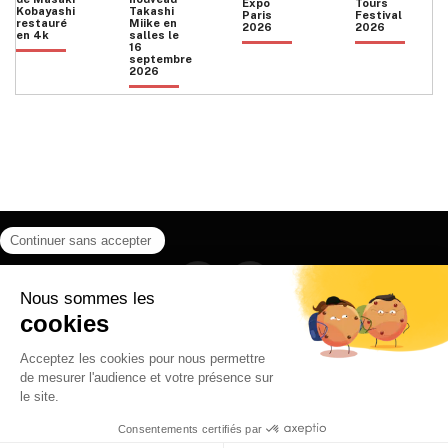
Expo
Tours
Kobayashi
Takashi
Paris
Festival
restauré
Miike en
2026
2026
en 4k
salles le
16
septembre
2026
Facebook
Instagram
HOME
QUI SOMMES NOUS
CONTACT
POLITIQUE DE CONFIDENTIALITÉ
日本語
© 2026 Ilyfunet communication