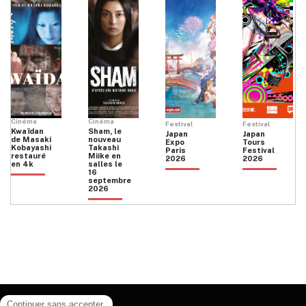
Cinéma
Cinéma
Festival
Festival
Kwaïdan
Sham, le
Japan
Japan
de Masaki
nouveau
Expo
Tours
Kobayashi
Takashi
Paris
Festival
restauré
Miike en
2026
2026
en 4k
salles le
16
septembre
2026