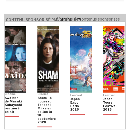
Voir plus de contenus sponsorisés
CONTENU SPONSORISÉ PAR
DIGIBU.NET
Cinéma
Cinéma
Festival
Festival
Kwaïdan
Sham, le
Japan
Japan
de Masaki
nouveau
Expo
Tours
Kobayashi
Takashi
Paris
Festival
restauré
Miike en
2026
2026
en 4k
salles le
16
septembre
2026